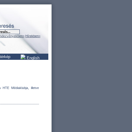
ndezvényekben>
Hírekben>
térkép
English
 HTE Médiaklubja, illetve