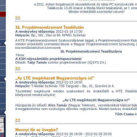
a 2011. évben forgalmazott okostelefonok és tábla PC konstrukciók 
Találkozás 13.45 órakor a Media Markt bejáratánál, az I. eme
Minden érdeklődőt szeretettel várunk!
>>
16. Projektmenedzsment Teadélután
A rendezvény időpontja:
2012-01-18 17:00
Helyszín:
Bp., XIII., Váci út 99. KPMG Székház
A HTE Projektmenedzsment Szakosztályának tagjait, a Projektmenedzsment Klub ko
a
minden érdeklődőt szeretettel látunk a Magyar Projektmenedzsment Szövetség
közreműködésével szervezett
16. Projektmenedzsment Teadélutánra
Téma:
A KSH népszámlálás projekttapasztalatai
Előadó:
Taby Tamás
szenior projektmenedzser (IQSYS Zrt.)
>>
„Az LTE megérkezett Magyarországra is!”
A rendezvény időpontja:
2012-01-23 14:00
Helyszín:
T-Mobile Székház T05 Tárgyaló – Bp., XI., Szerémi út 4.
Tisztelettel meghívunk minden szakembert és érdeklődőt a HTE Rádiótáv
kihelyezett rendezvényére:
„Az LTE megérkezett Magyarországra is!”
Házigazda és előadó
:
Kiss Tamás
(Magyar Telekom), vezetéknélküli hálózat fejle
A megjelenéshez nem szükséges előzetes regisztráció. Minden kedves érdeklődő
Tóth Csaba
é
>>
»
Mennyi fér az üvegbe?
v
A rendezvény időpontja:
2012-01-26 18:00 - 2012-01-26 20:00
2