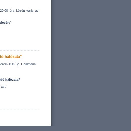
0.00 óra között várja az
elésér
e”
dó hálózata”
 terem 1111 Bp. Goldmann
adó hálózata”
tart