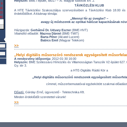
Helyszín:
BME I épület, IB017 – XI. Magyar tudósok krt. 2.
9
TÁVKÖZLÉSI KLUB
16
A HTE Távközlési Szakosztálya szervezésében a Távközlési Klub 18.00 és 2
23
érdeklődőket. A klubnap témája:
30
„Mennyi fér az üvegbe? –
avagy új módszerek az optikai hálózat kapacitásának növ
Házigazda
:
Gerhátné Dr. Udvary Eszter
(BME-HVT)
Vitaindító előadók
:
Mazroa Dániel
(BME-TMIT)
Barta Péter
(Alcatel Lucent)
Babics Emil
(Magyar Telekom)
>>
„Helyi digitális műsorszóró rendszerek egységesített műsorfela
A rendezvény időpontja:
2012-01-30 16:00
Helyszín:
BME Szélessávú Hírközlés és Villamosságtan Tanszék V2 épület 627.
Gy. tér 3.
a HTE-Digitális Rádió Kör a
„Helyi digitális műsorszóró rendszerek egységesített műsorfel
címmel, műszerbemutatóval egybekötött szakmai előadást 
Előadó:
Gárday Ernő
, ügyvezető - Teletechnika Kft.
Minden érdeklődőt szeretettel várunk!
>>