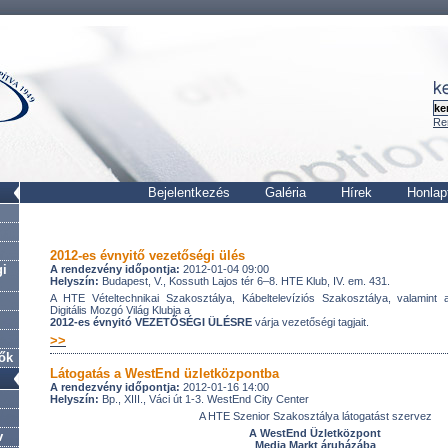
Re
Bejelentkezés
Galéria
Hírek
Honlap
2012-es évnyitő vezetőségi ülés
gi
A rendezvény időpontja:
2012-01-04 09:00
Helyszín:
Budapest, V., Kossuth Lajos tér 6–8. HTE Klub, IV. em. 431.
A HTE Vételtechnikai Szakosztálya, Kábeltelevíziós Szakosztálya, valamint a
Digitális Mozgó Világ Klubja a
2012-es évnyitó VEZETŐSÉGI ÜLÉSRE
várja vezetőségi tagjait.
>>
lők
Látogatás a WestEnd üzletközpontba
A rendezvény időpontja:
2012-01-16 14:00
Helyszín:
Bp., XIII., Váci út 1-3. WestEnd City Center
A HTE Szenior Szakosztálya látogatást szervez
A WestEnd Üzletközpont
v
Media Markt áruházába