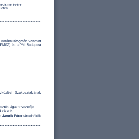
megismerésére.
leten.
rábbi látogatóit, valamint
 (PMSZ) és a PMI Budapest
közlési Szakosztályának
sztési ágazat vezetője.
t várunk!
s
Jamrik Péter
társelnökök