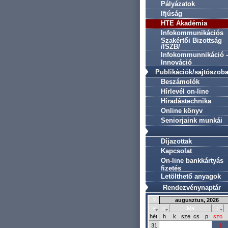
Pályázatok
Ifjúság
HTE Akadémia
Infokommunikációs
Szakértői Bizottság
/ISZB/
Infokommunnikáció -
Innováció
Publikációk/sajtószob
Beszámolók
Hírlevél on-line
Híradástechnika
Online könyv
Seniorjaink munkái
Díjazottak
Kapcsolat
On-line bankkártyás
fizetés
Letölthető anyagok
Rendezvénynaptár
?
augusztus, 2026
«
‹
Ma
›
hét
h
k
sze
cs
p
szo
31
1