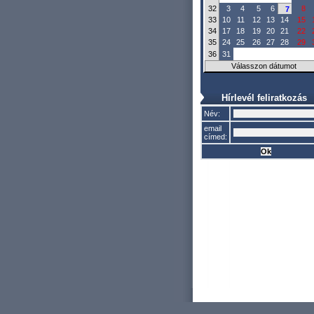
32
3
4
5
6
8
7
33
10
11
12
13
14
15
34
17
18
19
20
21
22
35
24
25
26
27
28
29
36
31
Válasszon dátumot
Hírlevél feliratkozás
Név:
email
címed: