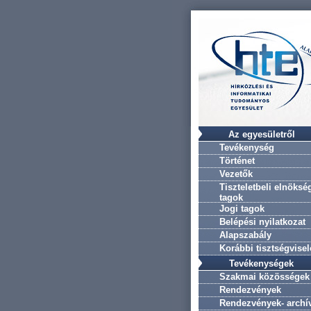
Az egyesületről
Tevékenység
Történet
Vezetők
Tiszteletbeli elnöksé
tagok
Jogi tagok
Belépési nyilatkozat
Alapszabály
Korábbi tisztségvise
Tevékenységek
Szakmai közösségek
Rendezvények
Rendezvények- archí