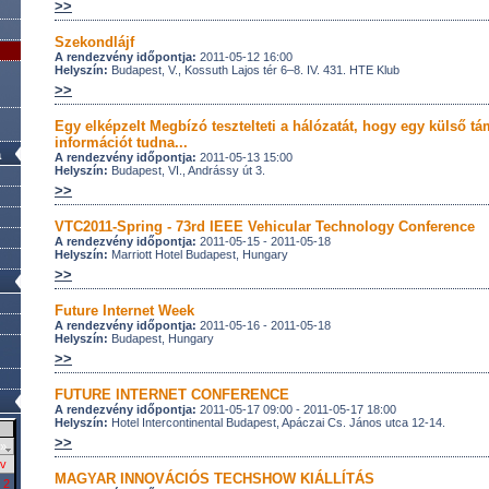
>>
Szekondlájf
A rendezvény időpontja:
2011-05-12 16:00
Helyszín:
Budapest, V., Kossuth Lajos tér 6–8. IV. 431. HTE Klub
>>
Egy elképzelt Megbízó tesztelteti a hálózatát, hogy egy külső 
információt tudna...
a
A rendezvény időpontja:
2011-05-13 15:00
Helyszín:
Budapest, VI., Andrássy út 3.
>>
VTC2011-Spring - 73rd IEEE Vehicular Technology Conference
A rendezvény időpontja:
2011-05-15 - 2011-05-18
Helyszín:
Marriott Hotel Budapest, Hungary
>>
Future Internet Week
A rendezvény időpontja:
2011-05-16 - 2011-05-18
Helyszín:
Budapest, Hungary
>>
FUTURE INTERNET CONFERENCE
A rendezvény időpontja:
2011-05-17 09:00 - 2011-05-17 18:00
Helyszín:
Hotel Intercontinental Budapest, Apáczai Cs. János utca 12-14.
>>
»
v
MAGYAR INNOVÁCIÓS TECHSHOW KIÁLLÍTÁS
2