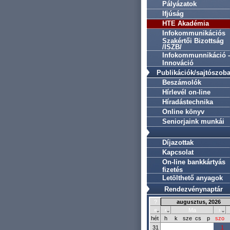
Pályázatok
Ifjúság
HTE Akadémia
Infokommunikációs
Szakértői Bizottság
/ISZB/
Infokommunnikáció -
Innováció
Publikációk/sajtószob
Beszámolók
Hírlevél on-line
Híradástechnika
Online könyv
Seniorjaink munkái
Díjazottak
Kapcsolat
On-line bankkártyás
fizetés
Letölthető anyagok
Rendezvénynaptár
?
augusztus, 2026
«
‹
Ma
›
hét
h
k
sze
cs
p
szo
31
1