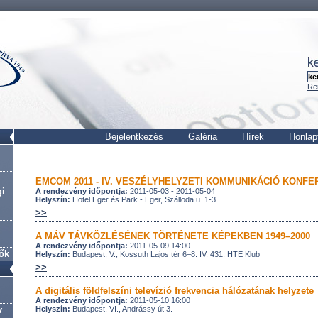
Re
Bejelentkezés
Galéria
Hírek
Honlap
EMCOM 2011 - IV. VESZÉLYHELYZETI KOMMUNIKÁCIÓ KONFE
gi
A rendezvény időpontja:
2011-05-03 - 2011-05-04
Helyszín:
Hotel Eger és Park - Eger, Szálloda u. 1-3.
>>
A MÁV TÁVKÖZLÉSÉNEK TÖRTÉNETE KÉPEKBEN 1949–2000
A rendezvény időpontja:
2011-05-09 14:00
lők
Helyszín:
Budapest, V., Kossuth Lajos tér 6–8. IV. 431. HTE Klub
>>
A digitális földfelszíni televízió frekvencia hálózatának helyzete
A rendezvény időpontja:
2011-05-10 16:00
v
Helyszín:
Budapest, VI., Andrássy út 3.