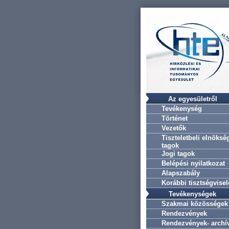
Az egyesületről
Tevékenység
Történet
Vezetők
Tiszteletbeli elnöksé
tagok
Jogi tagok
Belépési nyilatkozat
Alapszabály
Korábbi tisztségvise
Tevékenységek
Szakmai közösségek
Rendezvények
Rendezvények- archí