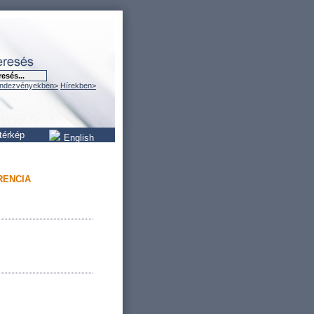
ndezvényekben>
Hírekben>
térkép
English
RENCIA